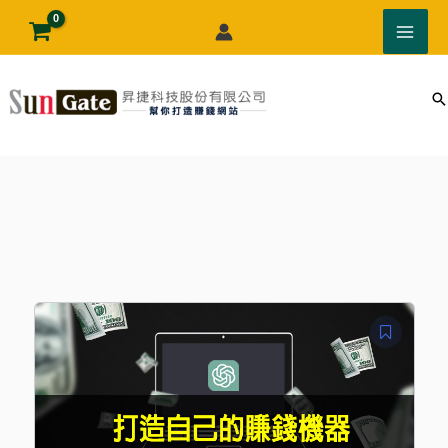
跳
至
主
要
內
容
原
目
始
前
價
價
格：
格：
NT$19,800。
NT$9,800。