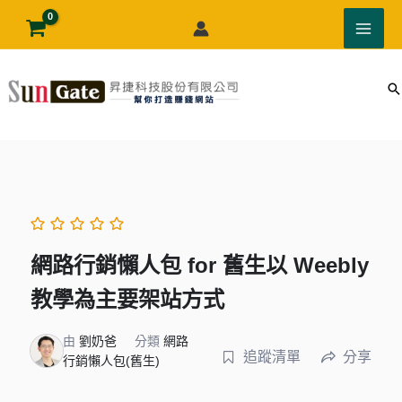
跳
至
主
要
內
容
網路行銷懶人包 for 舊生以 Weebly
教學為主要架站方式
由
劉奶爸
分類
網路
追蹤清單
分享
行銷懶人包(舊生)