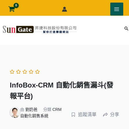
跳
至
主
要
內
容
InfoBox-CRM 自動化銷售漏斗(發
報平台)
由
劉奶爸
分類
CRM
追蹤清單
分享
自動化銷售系統