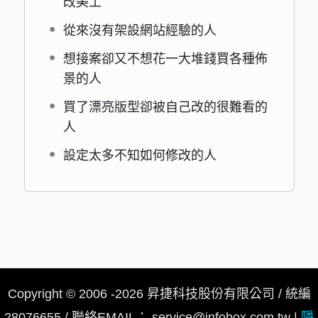
改美工
從來沒有架設網站經驗的人
想接案卻又不想花一大堆錢買各種佈
景的人
買了漂亮版型卻被自己改的很難看的
人
設定太多不知如何修改的人
Copyright © 2006 -2026 昇捷科技股份有限公司 /
統編
28076655 / 聯絡EMAIL：
service@infobox.com.tw
|
隱