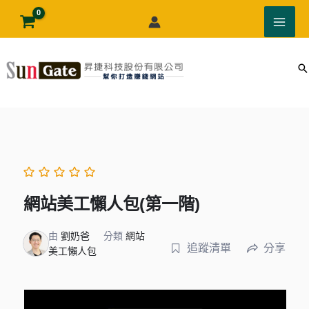
跳
至
主
要
內
容
網站美工懶人包(第一階)
由
劉奶爸
分類
網站
追蹤清單
分享
美工懶人包