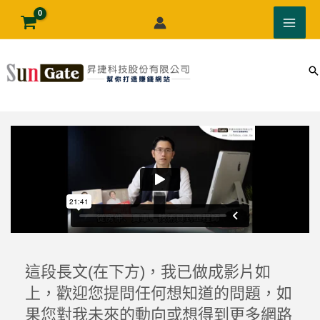
跳
至
主
要
內
容
這段長文(在下方)，我已做成影片如
上，歡迎您提問任何想知道的問題，如
果您對我未來的動向或想得到更多網路